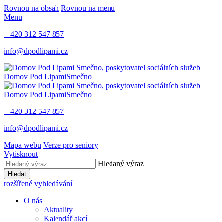
Rovnou na obsah
Rovnou na menu
Menu
+420 312 547 857
info@dpodlipami.cz
Domov Pod Lipami
Smečno
Domov Pod Lipami
Smečno
+420 312 547 857
info@dpodlipami.cz
Mapa webu
Verze pro seniory
Vytisknout
Hledaný výraz
Hledat
rozšířené vyhledávání
O nás
Aktuality
Kalendář akcí