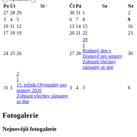
Po
Út
St
Čt
Pá
So
Ne
27
28
29
30
31
1
2
3
4
5
6
7
8
9
10
11
12
13
14
15
16
17
18
19
20
21
22
23
29
1
Rodinný den v
24
25
26
27
28
30
Domově pro seniory
Zobrazit všechny
záznamy ze dne
2
1
15. ročník Olympiády pro
31
1
3
4
5
6
seniory 2026
Zobrazit všechny záznamy
ze dne
Fotogalerie
Nejnovější fotogalerie