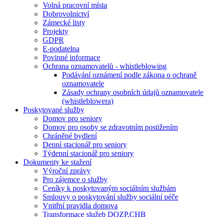
Volná pracovní místa
Dobrovolnictví
Zámecké listy
Projekty
GDPR
E-podatelna
Povinné informace
Ochrana oznamovatelů - whistleblowing
Podávání oznámení podle zákona o ochraně
oznamovatele
Zásady ochrany osobních údajů oznamovatele
(whistleblowera)
Poskytované služby
Domov pro seniory
Domov pro osoby se zdravotním postižením
Chráněné bydlení
Denní stacionář pro seniory
Týdenní stacionář pro seniory
Dokumenty ke stažení
Výroční zprávy
Pro zájemce o služby
Ceníky k poskytovaným sociálním službám
Smlouvy o poskytování služby sociální péče
Vnitřní pravidla domova
Transformace služeb DOZP,CHB