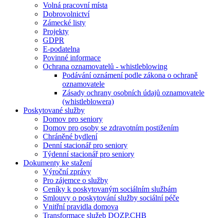
Volná pracovní místa
Dobrovolnictví
Zámecké listy
Projekty
GDPR
E-podatelna
Povinné informace
Ochrana oznamovatelů - whistleblowing
Podávání oznámení podle zákona o ochraně
oznamovatele
Zásady ochrany osobních údajů oznamovatele
(whistleblowera)
Poskytované služby
Domov pro seniory
Domov pro osoby se zdravotním postižením
Chráněné bydlení
Denní stacionář pro seniory
Týdenní stacionář pro seniory
Dokumenty ke stažení
Výroční zprávy
Pro zájemce o služby
Ceníky k poskytovaným sociálním službám
Smlouvy o poskytování služby sociální péče
Vnitřní pravidla domova
Transformace služeb DOZP,CHB