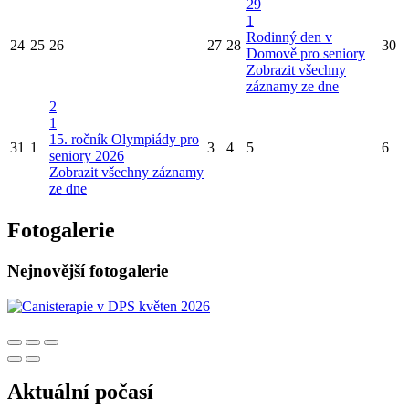
29
1
Rodinný den v
24
25
26
27
28
30
Domově pro seniory
Zobrazit všechny
záznamy ze dne
2
1
15. ročník Olympiády pro
31
1
3
4
5
6
seniory 2026
Zobrazit všechny záznamy
ze dne
Fotogalerie
Nejnovější fotogalerie
Aktuální počasí