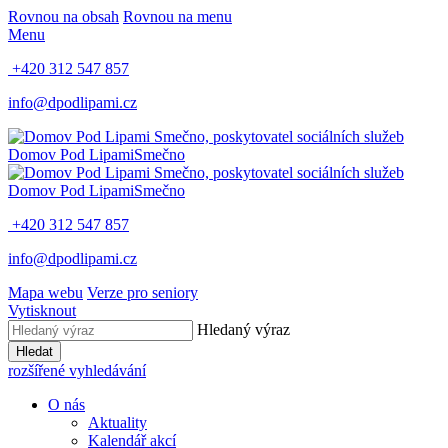
Rovnou na obsah
Rovnou na menu
Menu
+420 312 547 857
info@dpodlipami.cz
Domov Pod Lipami
Smečno
Domov Pod Lipami
Smečno
+420 312 547 857
info@dpodlipami.cz
Mapa webu
Verze pro seniory
Vytisknout
Hledaný výraz
Hledat
rozšířené vyhledávání
O nás
Aktuality
Kalendář akcí