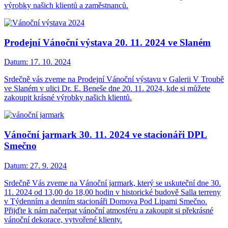
výrobky našich klientů a zaměstnanců.
Prodejní Vánoční výstava 20. 11. 2024 ve Slaném
Datum:
17. 10. 2024
Srdečně vás zveme na Prodejní Vánoční výstavu v Galerii V Troubě
ve Slaném v ulici Dr. E. Beneše dne 20. 11. 2024, kde si můžete
zakoupit krásné výrobky našich klientů.
Vánoční jarmark 30. 11. 2024 ve stacionáři DPL
Smečno
Datum:
27. 9. 2024
Srdečně Vás zveme na Vánoční jarmark, který se uskuteční dne 30.
11. 2024 od 13,00 do 18,00 hodin v historické budově Salla terreny
v Týdenním a denním stacionáři Domova Pod Lipami Smečno.
Přijďte k nám načerpat vánoční atmosféru a zakoupit si překrásné
vánoční dekorace, vytvořené klienty.