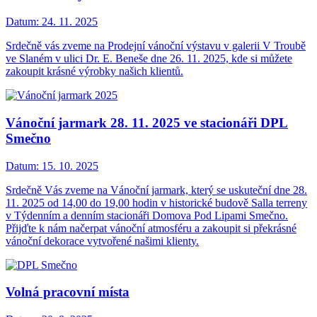
Datum:
24. 11. 2025
Srdečně vás zveme na Prodejní vánoční výstavu v galerii V Troubě
ve Slaném v ulici Dr. E. Beneše dne 26. 11. 2025, kde si můžete
zakoupit krásné výrobky našich klientů.
Vánoční jarmark 28. 11. 2025 ve stacionáři DPL
Smečno
Datum:
15. 10. 2025
Srdečně Vás zveme na Vánoční jarmark, který se uskuteční dne 28.
11. 2025 od 14,00 do 19,00 hodin v historické budově Salla terreny
v Týdenním a denním stacionáři Domova Pod Lipami Smečno.
Přijďte k nám načerpat vánoční atmosféru a zakoupit si překrásné
vánoční dekorace vytvořené našimi klienty.
Volná pracovní místa