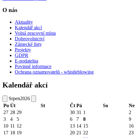
O nás
Aktuality
Kalendář akcí
Volná pracovní místa
Dobrovolnictví
Zámecké listy
Projekty
GDPR
E-podatelna
Povinné informace
Ochrana oznamovatelů - whistleblowing
Kalendář akcí
Srpen
2026
Po
Út
St
Čt
Pá
So
Ne
27
28
29
30
31
1
2
3
4
5
6
7
8
9
10
11
12
13
14
15
16
17
18
19
20
21
22
23