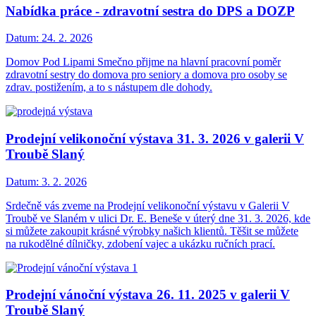
Nabídka práce - zdravotní sestra do DPS a DOZP
Datum:
24. 2. 2026
Domov Pod Lipami Smečno přijme na hlavní pracovní poměr
zdravotní sestry do domova pro seniory a domova pro osoby se
zdrav. postižením, a to s nástupem dle dohody.
Prodejní velikonoční výstava 31. 3. 2026 v galerii V
Troubě Slaný
Datum:
3. 2. 2026
Srdečně vás zveme na Prodejní velikonoční výstavu v Galerii V
Troubě ve Slaném v ulici Dr. E. Beneše v úterý dne 31. 3. 2026, kde
si můžete zakoupit krásné výrobky našich klientů. Těšit se můžete
na rukodělné dílničky, zdobení vajec a ukázku ručních prací.
Prodejní vánoční výstava 26. 11. 2025 v galerii V
Troubě Slaný