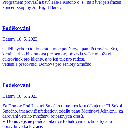
Programem provází a baví Taška Kladno o. s., na závěr je zařazen
koncert skupiny All Right Band.
Poděkování
Datum:
18. 5. 2023
Chtěli bychom touto cestou moc poděkovat paní Petrové ze Srb,
která na 4. odd. domova pro seniory přivezla velké množství
cukrovinek pro klienty, a to jen tak pro radost.
vedení a pracovníci Domova pro seniory Smečno
Poděkování
Datum:
18. 5. 2023
Za Domov Pod Lipami Smečno tímto mockrát děkujeme TJ Sokol
Smečno, jmenovitě předsedovi oddílu panu Martinovi Jelínkovi, za
darování většího množství fotbalových dresů.
V Domově jsme pořádali akci ve fotbalovém duchu a byla to
opravdu velká legrace.