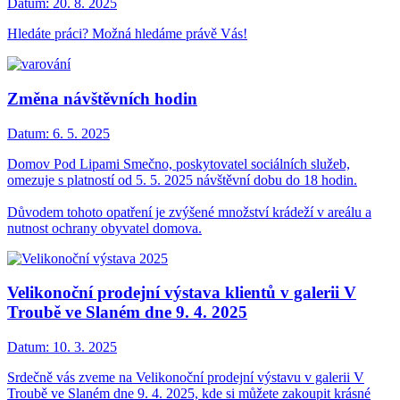
Datum:
20. 8. 2025
Hledáte práci? Možná hledáme právě Vás!
Změna návštěvních hodin
Datum:
6. 5. 2025
Domov Pod Lipami Smečno, poskytovatel sociálních služeb,
omezuje s platností od 5. 5. 2025 návštěvní dobu do 18 hodin.
Důvodem tohoto opatření je zvýšené množství krádeží v areálu a
nutnost ochrany obyvatel domova.
Velikonoční prodejní výstava klientů v galerii V
Troubě ve Slaném dne 9. 4. 2025
Datum:
10. 3. 2025
Srdečně vás zveme na Velikonoční prodejní výstavu v galerii V
Troubě ve Slaném dne 9. 4. 2025, kde si můžete zakoupit krásné