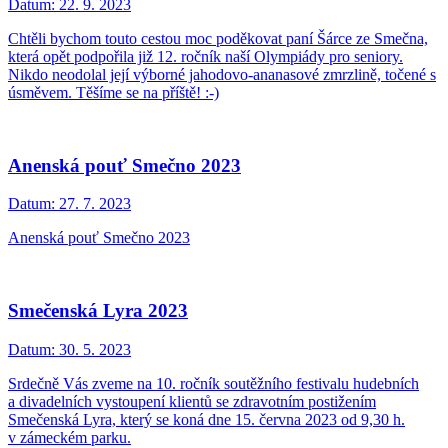
Datum:
22. 9. 2023
Chtěli bychom touto cestou moc poděkovat paní Šárce ze Smečna,
která opět podpořila již 12. ročník naší Olympiády pro seniory.
Nikdo neodolal její výborné jahodovo-ananasové zmrzlině, točené s
úsměvem. Těšíme se na příště! :-)
Anenská pouť Smečno 2023
Datum:
27. 7. 2023
Anenská pouť Smečno 2023
Smečenská Lyra 2023
Datum:
30. 5. 2023
Srdečně Vás zveme na 10. ročník soutěžního festivalu hudebních
a divadelních vystoupení klientů se zdravotním postižením
Smečenská Lyra, který se koná dne 15. června 2023 od 9,30 h.
v zámeckém parku.