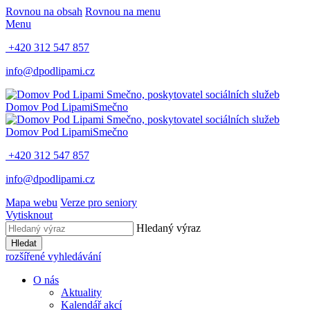
Rovnou na obsah
Rovnou na menu
Menu
+420 312 547 857
info@dpodlipami.cz
Domov Pod Lipami
Smečno
Domov Pod Lipami
Smečno
+420 312 547 857
info@dpodlipami.cz
Mapa webu
Verze pro seniory
Vytisknout
Hledaný výraz
Hledat
rozšířené vyhledávání
O nás
Aktuality
Kalendář akcí