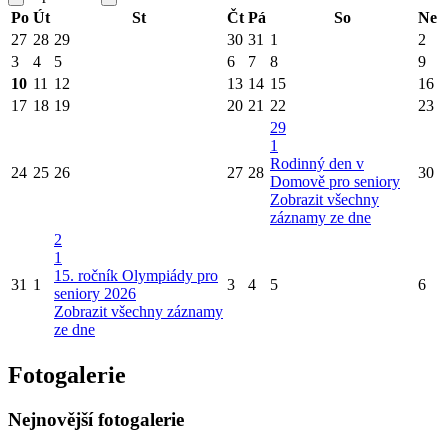
Po
Út
St
Čt
Pá
So
Ne
27
28
29
30
31
1
2
3
4
5
6
7
8
9
10
11
12
13
14
15
16
17
18
19
20
21
22
23
29
1
Rodinný den v
24
25
26
27
28
30
Domově pro seniory
Zobrazit všechny
záznamy ze dne
2
1
15. ročník Olympiády pro
31
1
3
4
5
6
seniory 2026
Zobrazit všechny záznamy
ze dne
Fotogalerie
Nejnovější fotogalerie