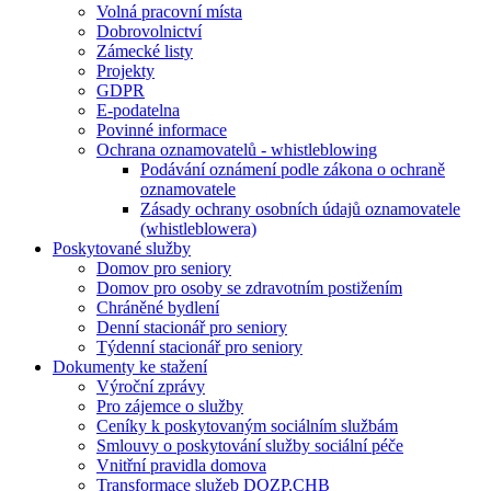
Volná pracovní místa
Dobrovolnictví
Zámecké listy
Projekty
GDPR
E-podatelna
Povinné informace
Ochrana oznamovatelů - whistleblowing
Podávání oznámení podle zákona o ochraně
oznamovatele
Zásady ochrany osobních údajů oznamovatele
(whistleblowera)
Poskytované služby
Domov pro seniory
Domov pro osoby se zdravotním postižením
Chráněné bydlení
Denní stacionář pro seniory
Týdenní stacionář pro seniory
Dokumenty ke stažení
Výroční zprávy
Pro zájemce o služby
Ceníky k poskytovaným sociálním službám
Smlouvy o poskytování služby sociální péče
Vnitřní pravidla domova
Transformace služeb DOZP,CHB