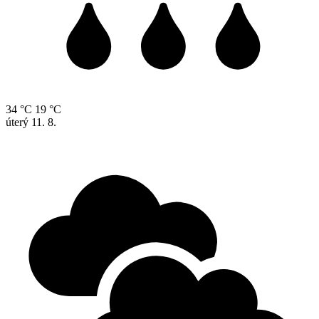
34 °C
19 °C
úterý
11. 8.